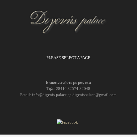
PLEASE SELECT A PAGE
Επικοινωνήστε με μας στα
Τηλ.: 28410 32574-32048
Email: info@digenis-palace.gr, digenispalace@gmail.com
digenis back-1